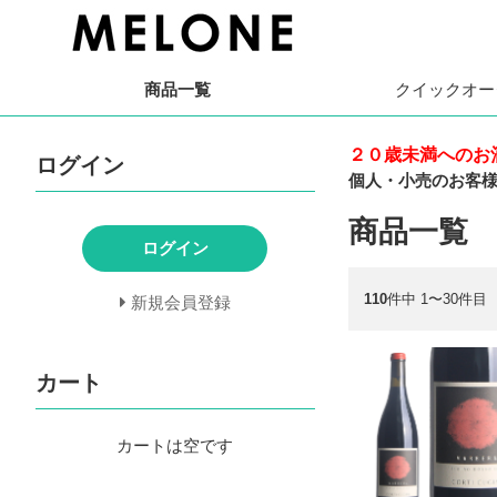
商品一覧
クイック
オー
２０歳未満へのお
ログイン
個人・小売のお客
商品一覧
ログイン
110
件中 1〜30件目
新規会員登録
カート
カートは空です