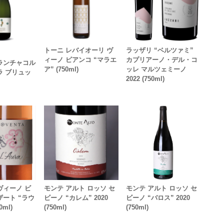
トーニ レバイオーリ ヴ
ラッザリ “ベルツァミ”
ィーノ ビアンコ “マラエ
カプリアーノ・デル・コ
ランチャコル
ア” (750ml)
ッレ マルツェミーノ
ラ ブリュッ
2022 (750ml)
ヴィーノ ビ
モンテ アルト ロッソ セ
モンテ アルト ロッソ セ
ザート “ラウ
ビーノ “カレム” 2020
ビーノ “バロス” 2020
0ml)
(750ml)
(750ml)