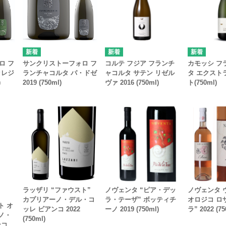
ロ フ
サンクリストーフォロ フ
コルテ フジア フランチ
カモッシ フ
ッレジ
ランチャコルタ パ・ドゼ
ャコルタ サテン リゼル
タ エクスト
)
2019 (750ml)
ヴァ 2016 (750ml)
ト(750ml)
ラッザリ “ファウスト”
ノヴェンタ “ピア・デッ
ノヴェンタ 
カプリアーノ・デル・コ
ラ・テーザ” ボッティチ
オロジコ ロ
ト オ
ッレ ビアンコ 2022
ーノ 2019 (750ml)
ラ” 2022 (75
ノ・
(750ml)
ンコ