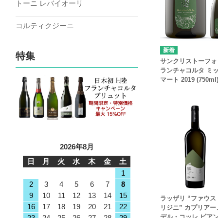
トーニ レバイオーリ
コルティクジーニ
特集
サンクリストーフォ
ランチャコルタ ミ
マート 2019 (750ml
2026年8月
日
月
火
水
木
金
土
1
2
3
4
5
6
7
8
9
10
11
12
13
14
15
ラッザリ “ファウス
16
17
18
19
20
21
22
リジニ” カプリアー
デル・コッレ ビア
23
24
25
26
27
28
29