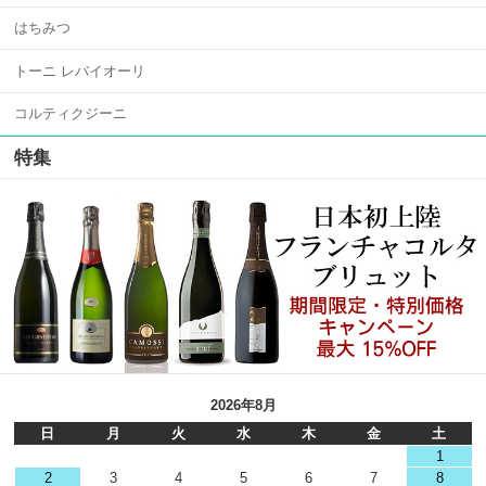
はちみつ
トーニ レバイオーリ
コルティクジーニ
特集
2026年8月
日
月
火
水
木
金
土
1
2
3
4
5
6
7
8