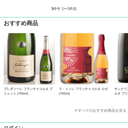
3
件中 1〜3件目
おすすめ商品
ブレダソーレ フランチャコルタ ブ
ラ・トッレ フランチャコルタ ロゼ
サンクリ
リュット (750ml)
(750ml)
ルタ ブリュ
すべてのおすすめ商品を見る