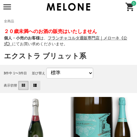
0
全商品
２０歳未満へのお酒の販売はいたしません
個人・小売のお客様
は、
フランチャコルタ通販専門店｜メローネ《公
式》
にてお買い求めくださいませ。
エクストラ ブリュット系
3
件中 1〜3件目
並び替え
表示切替