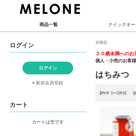
商品一覧
クイック
オー
全商品
ログイン
２０歳未満へのお
個人・小売のお客
ログイン
はちみつ
新規会員登録
2
件中 1〜2件目
カート
カートは空です