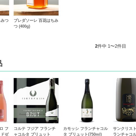
ちみつ
ブレダソーレ 百花はちみ
つ (400g)
2
件中 1〜2件目
品
ロ フ
コルテ フジア フランチ
カモッシ フランチャコル
サンクリスト
・ドゼ
ャコルタ ブリュット
タ ブリュット(750ml)
ランチャコル