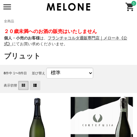
0
全商品
２０歳未満へのお酒の販売はいたしません
個人・小売のお客様
は、
フランチャコルタ通販専門店｜メローネ《公
式》
にてお買い求めくださいませ。
ブリュット
8
件中 1〜8件目
並び替え
表示切替