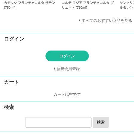
カモッシ フランチャコルタ サテン
コルテ フジア フランチャコルタ ブ
サンクリ
(750ml)
リュット (750ml)
ルタ パ・ド
すべてのおすすめ商品を見る
ログイン
ログイン
新規会員登録
カート
カートは空です
検索
検索