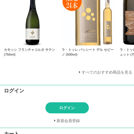
カモッシ フランチャコルタ サテン
ラ・トッレ パッシート デル セビー
ラ・トッ
(750ml)
ノ (500ml)
ュット (75
すべてのおすすめ商品を見る
ログイン
ログイン
新規会員登録
カート