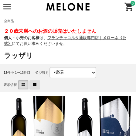
0
全商品
２０歳未満へのお酒の販売はいたしません
個人・小売のお客様
は、
フランチャコルタ通販専門店｜メローネ《公
式》
にてお買い求めくださいませ。
ラッザリ
13
件中 1〜13件目
並び替え
表示切替